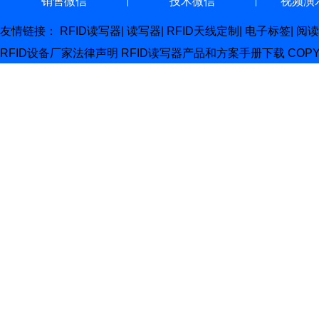
销售微信
技术微信
视频演
友情链接：
RFID读写器
|
读写器
|
RFID天线定制
|
电子标签
|
阅读
RFID设备厂家
法律声明
RFID读写器产品和方案手册下载
COP