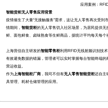
应用案例：RF
智能货柜无人零售应用背景
疫情催生了大量“无接触服务”需求，这让无人零售再次受到
情期间，
智能货柜
的无人零售切入社区场景，为居民提供无
鲜、面包鲜食、卤味熟食等生鲜商品，据统计平均每天每个社
上海营信自主研发的
智能零售柜
利用RFID无线射频识别
有效避免数据的错漏，管理者可以实时掌握每台智能终端的
营运收益。
作为
上海智能柜厂商
，我司不但有
无人零售智能货柜
还自主
具管理、耗材仓储管理的应用。