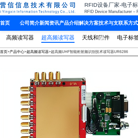
RFID设备厂家-电子
RFID Device Manufacturer – 
首页
公司简介
新闻资讯
产品介绍
解决方案
技术与支
联系方式
高频读写器
超高频读写器
天线和附件
电子标
持
首页
>
产品中心
>
超高频读写器
>
超高频UHF智能柜射频识别技术读写器UR6286