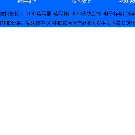
销售微信
技术微信
视频演
友情链接：
RFID读写器
|
读写器
|
RFID天线定制
|
电子标签
|
阅读
RFID设备厂家
法律声明
RFID读写器产品和方案手册下载
COP