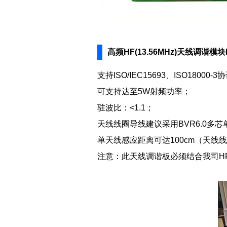
高频HF(13.56MHz)天线调谐模块
支持ISO/IEC15693、ISO1800
可支持达至5W射频功率；
驻波比：<1.1；
天线线圈导线建议采用BVR6.0多芯
单天线感应距离可达100cm（天线线圈
注意：此天线调谐板必须结合我司HR