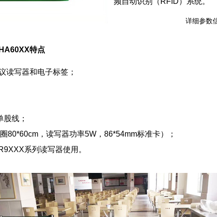
频自动识别（RFID）系统。
详细参数信
HA60XX特点
0-3协议读写器和电子标签；
单股线；
80*60cm，读写器功率5W，86*54mm标准卡）；
9XXX系列读写器使用。