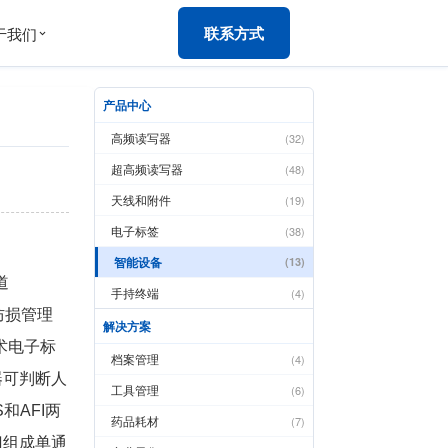
联系方式
于我们
产品中心
高频读写器
(32)
超高频读写器
(48)
天线和附件
(19)
电子标签
(38)
智能设备
(13)
道
手持终端
(4)
书防损管理
解决方案
D技术电子标
档案管理
(4)
器可判断人
工具管理
(6)
和AFI两
药品耗材
(7)
门组成单通