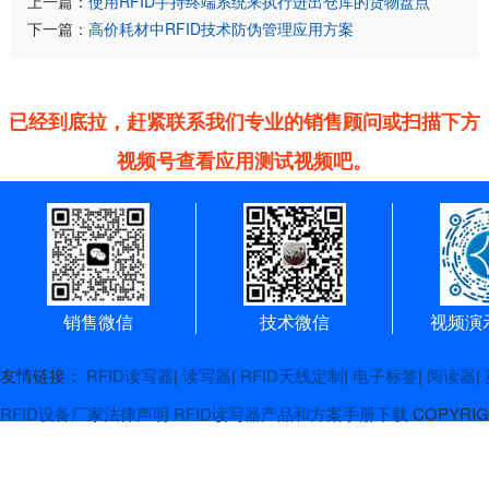
上一篇：
使用RFID手持终端系统来执行进出仓库的货物盘点
下一篇：
高价耗材中RFID技术防伪管理应用方案
已经到底拉，赶紧联系我们专业的销售顾问或扫描下方
视频号查看应用测试视频吧。
销售微信
技术微信
视频演
友情链接：
RFID读写器
|
读写器
|
RFID天线定制
|
电子标签
|
阅读器
|
RFID设备厂家
法律声明
RFID读写器产品和方案手册下载
COPYR