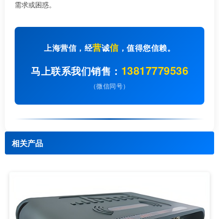
需求或困惑。
营
信
上海营信，经
诚
，值得您信赖。
13817779536
马上联系我们销售：
（微信同号）
相关产品