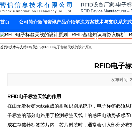
RFID设备厂家-电子
RFID Device Manufacturer – 
首页
公司简介
新闻资讯
产品介绍
解决方案
技术与支
联系方式
持
首页
>
技术与支持
>
相关知识
>
RFID电子标签天线的设计原则
RFID电子
发布时间: 202
RFID电子标签天线的作用
在由无源标签天线组成的射频识别系统中，电子标签必须从R
子标签的部分电路用于检测标签天线上的感应电动势或感应
成在存储器标签芯片内。芯片封装时，通常会引入部分分布