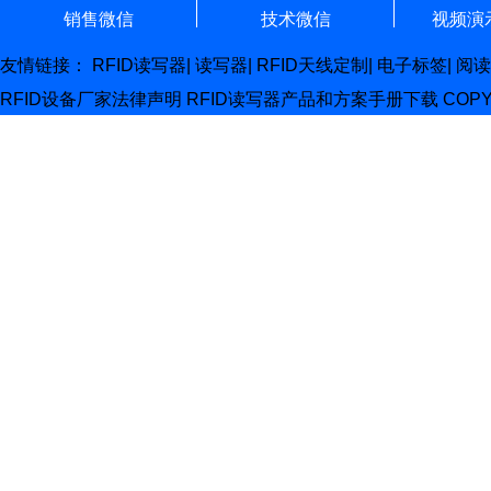
销售微信
技术微信
视频演
友情链接：
RFID读写器
|
读写器
|
RFID天线定制
|
电子标签
|
阅读
RFID设备厂家
法律声明
RFID读写器产品和方案手册下载
COP