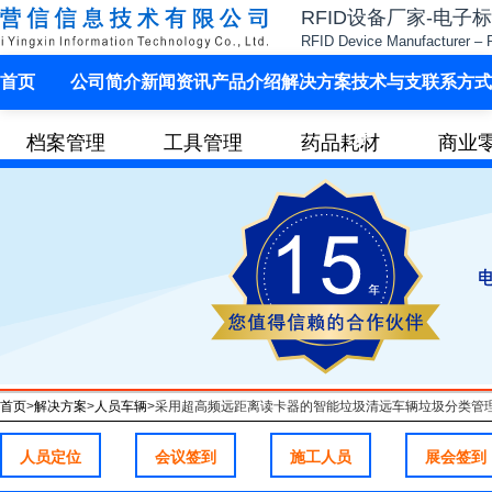
RFID设备厂家-电子
RFID Device Manufacturer – 
首页
公司简介
新闻资讯
产品介绍
解决方案
技术与支
联系方式
持
档案管理
工具管理
药品耗材
商业
其他行业
首页
>
解决方案
>
人员车辆
>
采用超高频远距离读卡器的智能垃圾清远车辆垃圾分类管
人员定位
会议签到
施工人员
展会签到