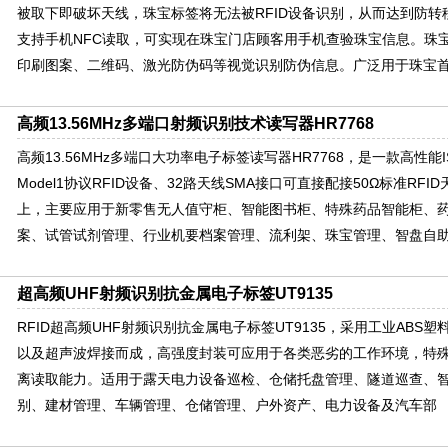
被取下即破坏天线，珠宝标签将无法被RFID设备识别，从而达到防转移
支持手机NFC读取，可实现在珠宝门店顾客用手机查验珠宝信息。珠
印刷图案、二维码、激光防伪码等视觉识别防伪信息。广泛用于珠宝
高频13.56MHz多端口射频识别技术读写器HR7768
高频13.56MHz多端口大功率电子标签读写器HR7768，是一款高性能ISO/IE
Model1协议RFID设备、32路天线SMA接口可直接配接50Ω标准RFI
上，主要应用于新零售无人值守柜、智能图书柜、特殊药品智能柜、
案、试管试剂管理、行业机要档案管理、流利架、珠宝管理、智盘自
超高频UHF射频识别抗金属电子标签UT9135
RFID超高频UHF射频识别抗金属电子标签UT9135，采用工业ABS塑
以及超声波焊接而成，高强度封装可应用于各类恶劣的工作环境，特
离读取能力。适用于露天电力设备巡检、仓储托盘管理、隧道巡查、
别、建材管理、车辆管理、仓储管理、户外资产、电力设备及汽车部