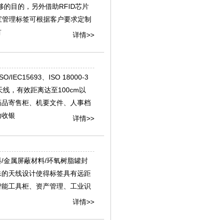
的目的，另外借助RFID芯片
宝管理标签可根据客户要求定制
首
详情>>
C15693、ISO 18000-3
D天线，有效距离达至100cm以
药品寄售柜、机要文件、人事档
助收银
详情>>
料/金属屏蔽材料/环氧树脂罐封
殊的天线设计使得标签具有远距
智能工具柜、资产管理、工业识
详情>>