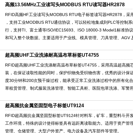
高频13.56MHz工业读写头MODBUS RTU读写器HR2878
RFID高频HF工业读写头MODBUS RTU电子标签读写器HR2878
，支持工业MODBUS RTU通信协议，可以轻松地集成到PLC等控制系统
行，支持TI、富士通等ISO/IEC15693、ISO 18000-3 Model
和写入整个块数据。主要适用于产业线、模具管理、刀具管理、AGV 
超高频UHF工业洗涤耐高温布草标签UT4755
RFID超高频UHF工业洗涤耐高温布草标签UT4755，采用高温超高
装，在保证读取性能的同时，保护织物免受织物伤害，优秀的设计保证标签
度30分钟和200次预干燥过程，能承受正常工业洗涤过程中的所有化
草租赁管理、制式服装洗涤管理、智能工具柜、医院包草洗涤、军警
超高频抗金属坚固型电子标签UT9124
RFID超高频抗金属坚固型标签UT9124针对料车，矿车，重型料斗
工作环境，特殊的设计使得标签具有远距离读取能力。适用于资产管
管理、仓储管理、大型户外资产、电力设备及汽车部件等管理。