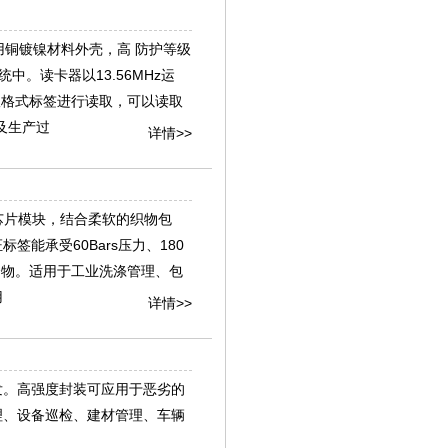
，采用铜镀镍材料外壳，高 防护等级
中。读卡器以13.56MHz运
1标准协议格式标签进行读取，可以读取
及生产过
详情>>
频芯片模块，结合柔软的织物包
能承受60Bars压力、180
合物。适用于工业洗涤管理、包
用
详情>>
开发。高强度封装可应用于恶劣的
理、设备巡检、建材管理、车辆