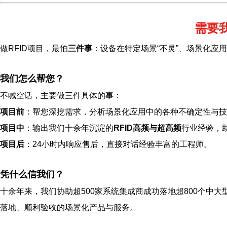
需要
做RFID项目，最怕
三件事
：设备在特定场景“不灵”、场景化应
我们怎么帮您？
不喊空话，主要做三件具体的事：
项目前
：帮您深挖需求，分析场景化应用中的各种不确定性与技
项目中
：输出我们十余年沉淀的
RFID高频与超高频
行业经验，
项目后
：24小时内响应售后，直接对话经验丰富的工程师。
凭什么信我们？
十余年来，我们协助超500家系统集成商成功落地超800个中大
落地、顺利验收的场景化产品与服务。