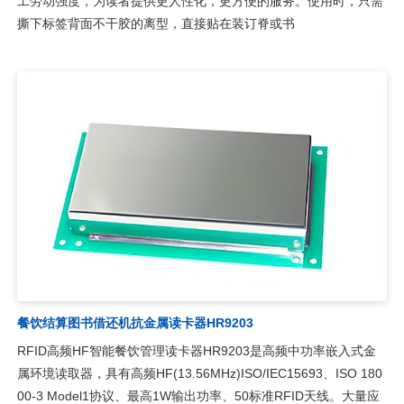
工劳动强度，为读者提供更人性化，更方便的服务。使用时，只需
撕下标签背面不干胶的离型，直接贴在装订脊或书
餐饮结算图书借还机抗金属读卡器HR9203
RFID高频HF智能餐饮管理读卡器HR9203是高频中功率嵌入式金
属环境读取器，具有高频HF(13.56MHz)ISO/IEC15693、ISO 180
00-3 Model1协议、最高1W输出功率、50标准RFID天线。大量应