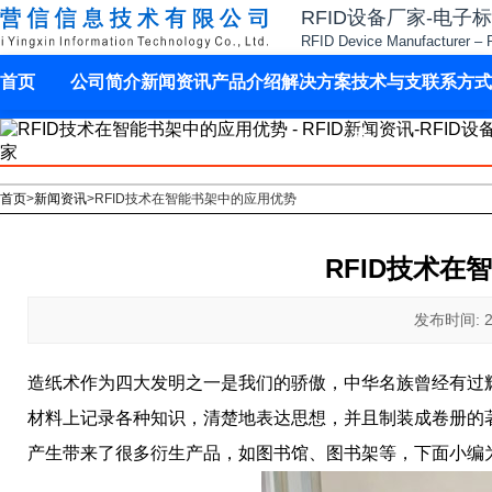
RFID设备厂家-电子
RFID Device Manufacturer – 
首页
公司简介
新闻资讯
产品介绍
解决方案
技术与支
联系方式
持
首页
>
新闻资讯
>
RFID技术在智能书架中的应用优势
RFID技术在
发布时间: 202
造纸术作为四大发明之一是我们的骄傲，中华名族曾经有过
材料上记录各种知识，清楚地表达思想，并且制装成卷册的
产生带来了很多衍生产品，如图书馆、图书架等，下面小编为读者朋友