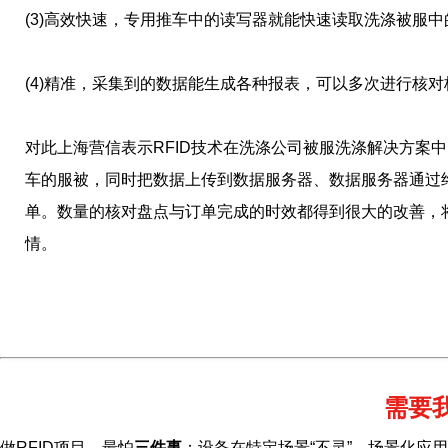
(3)高效快速，专用推车中的读写器就能快速读取洗涤被服
(4)精准，采集到的数据能生成各种报表，可以多次进行核
对此上海营信表示RFID技术在洗涤公司被服洗涤解决方案
车的服被，同时把数据上传到数据服务器、数据服务器通过
单。数量的核对盘点与订单完成的时效都得到很大的改善，
情。
需要
做RFID项目，最怕
三件事
：设备在特定场景“不灵”、场景化应