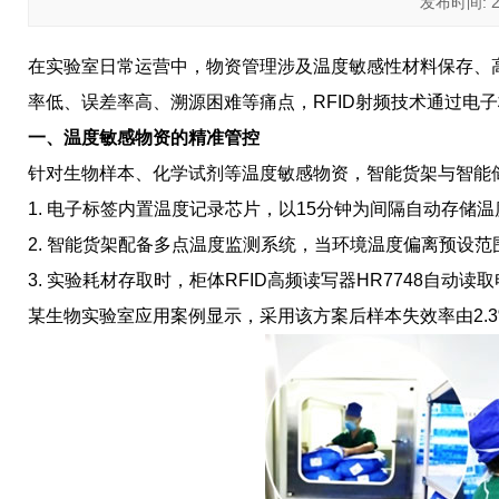
发布时间: 202
在实验室日常运营中，物资管理涉及温度敏感性材料保存、
率低、误差率高、溯源困难等痛点，RFID射频技术通过电
一、温度敏感物资的精准管控
针对生物样本、化学试剂等温度敏感物资，智能货架与智能储
1. 电子标签内置温度记录芯片，以15分钟为间隔自动存储
2. 智能货架配备多点温度监测系统，当环境温度偏离预设
3. 实验耗材存取时，柜体RFID高频读写器HR7748自
某生物实验室应用案例显示，采用该方案后样本失效率由2.3%