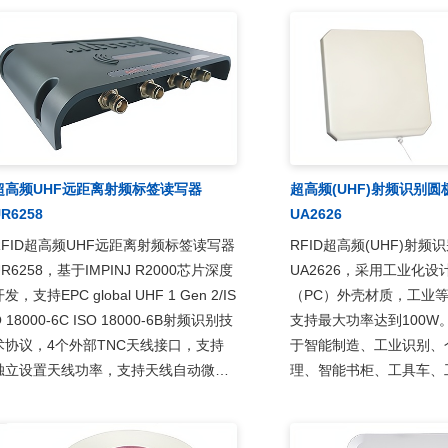
超高频UHF远距离射频标签读写器
超高频(UHF)射频识别
R6258
UA2626
RFID超高频UHF远距离射频标签读写器
RFID超高频(UHF)射
UR6258，基于IMPINJ R2000芯片深度
UA2626，采用工业化
发，支持EPC global UHF 1 Gen 2/IS
（PC）外壳材质，工业等
 18000-6C ISO 18000-6B射频识别技
支持最大功率达到100W
术协议，4个外部TNC天线接口，支持
于智能制造、工业识别、
独立设置天线功率，支持天线自动微调
理、智能书柜、工具车、
和天线故障检测，主要应用于智能仓储
展人员签到、定位、车辆
管理、图书管理、智能制造、工业识
重、门禁考勤、动物管理
别、档案定位、印鉴卡、卷宗、证照盘
频识别（RFID）系统。