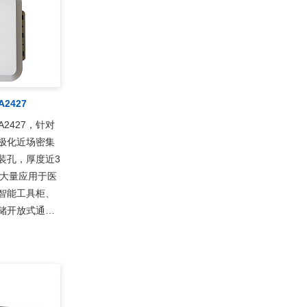
2427
A2427，针对
极化近场密集
装孔，厚度近3
已大量应用于医
智能工具柜、
储开放式通道
种标签密集识