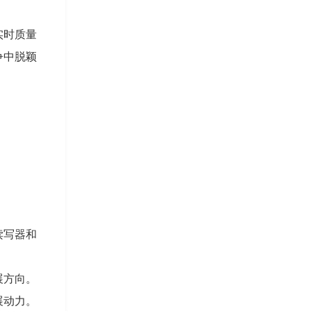
实时质量
争中脱颖
读写器和
展方向。
展动力。