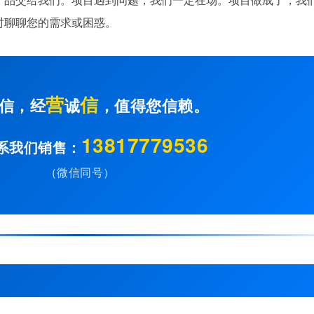
时聊聊您的需求或困惑。
营
信
信，经
诚
，值得您信赖。
13817779536
系我们销售：
（微信同号）