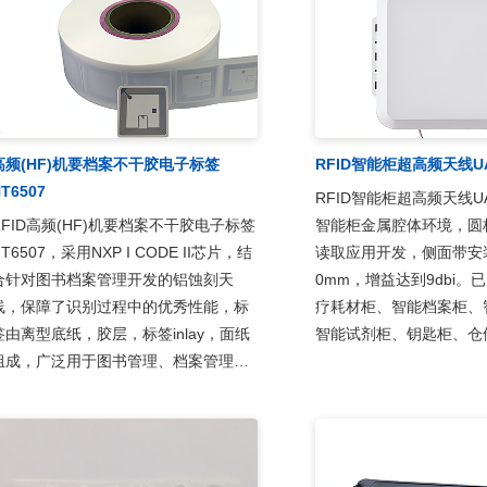
点、智能工具柜、工具
高频(HF)机要档案不干胶电子标签
RFID智能柜超高频天线UA
T6507
RFID智能柜超高频天线U
RFID高频(HF)机要档案不干胶电子标签
智能柜金属腔体环境，圆
HT6507，采用NXP I CODE II芯片，结
读取应用开发，侧面带安
合针对图书档案管理开发的铝蚀刻天
0mm，增益达到9dbi。
线，保障了识别过程中的优秀性能，标
疗耗材柜、智能档案柜、
签由离型底纸，胶层，标签inlay，面纸
智能试剂柜、钥匙柜、仓
组成，广泛用于图书管理、档案管理、
系统及生产过程控制等多
机要文件、人事档案、医疗耗材管理、
别场合。
啡麻醉特殊药品管理、档案定位、印鉴
卡、卷宗、证照管理、设备巡检等射频
识别领域。