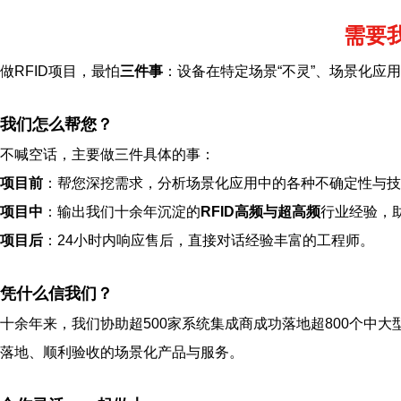
需要
做RFID项目，最怕
三件事
：设备在特定场景“不灵”、场景化应
我们怎么帮您？
不喊空话，主要做三件具体的事：
项目前
：帮您深挖需求，分析场景化应用中的各种不确定性与技
项目中
：输出我们十余年沉淀的
RFID高频与超高频
行业经验，
项目后
：24小时内响应售后，直接对话经验丰富的工程师。
凭什么信我们？
十余年来，我们协助超500家系统集成商成功落地超800个中大
落地、顺利验收的场景化产品与服务。