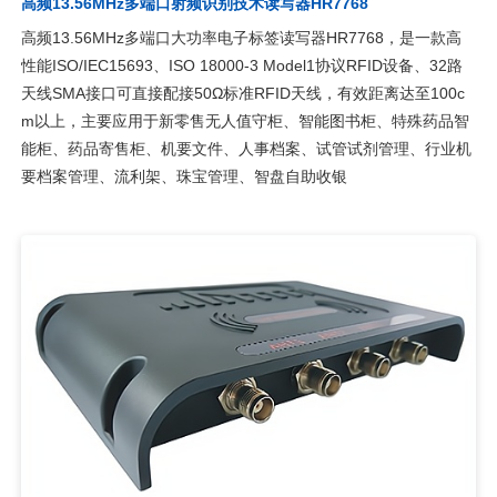
高频13.56MHz多端口射频识别技术读写器HR7768
高频13.56MHz多端口大功率电子标签读写器HR7768，是一款高
性能ISO/IEC15693、ISO 18000-3 Model1协议RFID设备、32路
天线SMA接口可直接配接50Ω标准RFID天线，有效距离达至100c
m以上，主要应用于新零售无人值守柜、智能图书柜、特殊药品智
能柜、药品寄售柜、机要文件、人事档案、试管试剂管理、行业机
要档案管理、流利架、珠宝管理、智盘自助收银