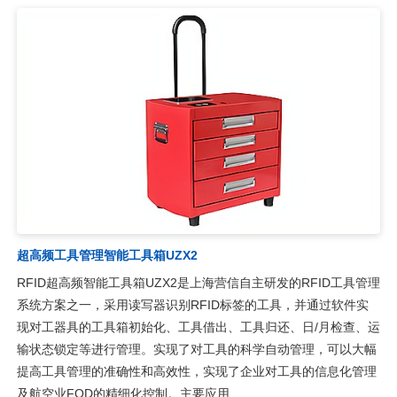
超高频UHF智能柜圆极化天线UA2323
RFID超高频UHF智能柜圆极化天线UA2323，是一款高性能的UHF
圆极化天线，工作频率：902-928 MHz，四角带安装孔，侧面出
线，方便贴装于背板上。可广泛应用于智能工具管理、智能书柜、
智能医疗耗材柜、智能档案定位、智慧门店、无人零售柜、珠宝管
理及生产过程控制等多种无线射频识别（RFID）系统。