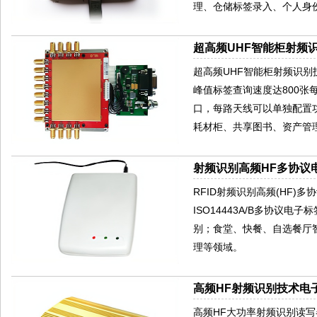
理、仓储标签录入、个人身
超高频UHF智能柜射频识
超高频UHF智能柜射频识别技术
峰值标签查询速度达800张
口，每路天线可以单独配置
耗材柜、共享图书、资产管
射频识别高频HF多协议电
RFID射频识别高频(HF)多协
ISO14443A/B多协议电
别；食堂、快餐、自选餐厅
理等领域。
高频HF射频识别技术电子
高频HF大功率射频识别读写器HR9