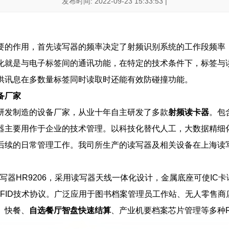
发布时间: 2022-09-23 15:33:53 |
要的作用，首先读写器的频率决定了射频识别系统的工作段频率
化就是与电子标签间的通讯功能，在特定的技术条件下，标签与
供讯息在多数量标签同时读取时还能有效防碰撞功能。
备厂家
研发制造的设备厂家，从业十年自主研发了多款
射频读卡器
。包
器主要用作于企业的技术管理。以科技化替代人工，大数据精细
后续的日常管理工作。我司所生产的读写器及相关设备在上海读
读写器HR9206，采用读写器天线一体化设计，金属底座可使IC
693 RFID技术协议。广泛应用于图书档案管理员工作站、无人零售
、快餐、
自选餐厅智盘快速结算
、产业机要档案芯片管理等多种R