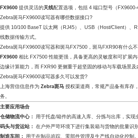
FX9600
提供灵活的
天线
配置选项，包括 4 端口型号（FX9600
Zebra斑马FX9600读写器有哪些数据接口?
提供 10/100 BaseT 以太网（RJ45）、USB（Host/Clie
线数据传输方式。
Zebra斑马FX9600读写器和斑马FX7500，斑马FXR90有什么不
FX9600
相比 FX7500 性能更强，具备更高的灵敏度和可扩展内存
边缘计算能力，而 FXR90 更侧重于超坚固的移动与车载场景及内置 
Zebra斑马FX9600读写器多久可以发货?
上海营信信息作为
Zebra斑马
授权渠道商，常规产品备有库存
务。
主要应用场合
仓储物流中心：
用于托盘/箱件的高速入库、分拣与出库，实现
码头与货运站：
在户外严苛环境下进行集装箱与货物的批量识
制造车间：
用于在制品追踪、零部件管理及生产线自动化控制