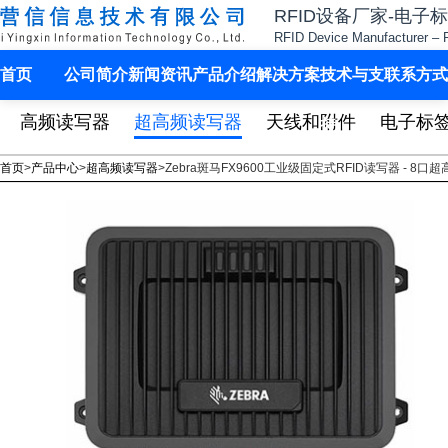
RFID设备厂家-电子
RFID Device Manufacturer – 
首页
公司简介
新闻资讯
产品介绍
解决方案
技术与支
联系方式
高频读写器
超高频读写器
天线和附件
电子标
持
首页
>
产品中心
>
超高频读写器
>
Zebra斑马FX9600工业级固定式RFID读写器 - 8口