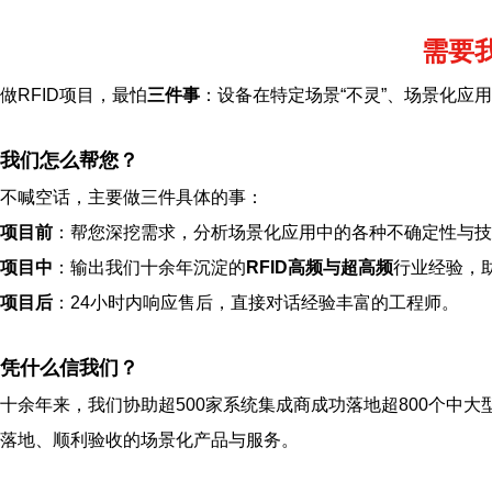
需要
做RFID项目，最怕
三件事
：设备在特定场景“不灵”、场景化应
我们怎么帮您？
不喊空话，主要做三件具体的事：
项目前
：帮您深挖需求，分析场景化应用中的各种不确定性与技
项目中
：输出我们十余年沉淀的
RFID高频与超高频
行业经验，
项目后
：24小时内响应售后，直接对话经验丰富的工程师。
凭什么信我们？
十余年来，我们协助超500家系统集成商成功落地超800个中大
落地、顺利验收的场景化产品与服务。