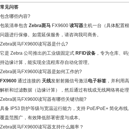
常见问答
包含哪些内容?
包装清单包含
Zebra斑马
FX9600
读写器
主机一台（具体配置
问题进行保修。如需延保服务，请咨询我司商务。
Zebra斑马FX9600读写器是什么?
它是 Zebra 公司推出的工业级固定式
RFID设备
，专为仓库、码
持边缘计算，能实现全流程库存自动化管理。
Zebra斑马FX9600读写器是如何工作的?
FX9600
通过连接的
天线
发射射频信号激活
电子标签
，并利用
解析和过滤数据（边缘计算），然后通过有线或无线网络将处理
Zebra斑马FX9600读写器有哪些关键功能?
具备 IP53 防护等级与宽温运行能力，支持 PoE/PoE+ 简化
覆盖范围广，有效降低部署密度与成本。
Zebra斑马FX9600读写器支持什么频率？